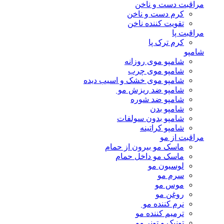
مراقبت دست و ناخن
کرم دست و ناخن
تقویت کننده ناخن
مراقبت پا
کرم ترک پا
شامپو
شامپو موی روزانه
شامپو موی چرب
شامپو موی خشک و اسیب دیده
شامپو ضد ریزش مو
شامپو ضد شوره
شامپو بدن
شامپو بدون سولفات
شامپو کراتینه
مراقبت از مو
ماسک مو بیرون از حمام
ماسک مو داخل حمام
لوسیون مو
سرم مو
موس مو
روغن مو
نرم کننده مو
ترمیم کننده مو
تونیک و تونر مو