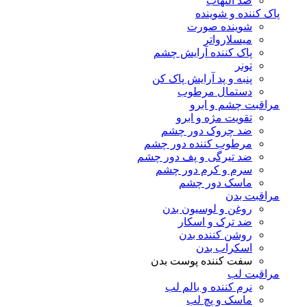
ضد التهاب
پاک کننده و شوینده
شوینده صورت
میسلارواتر
پاک کننده آرایش چشم
تونر
پنبه و پد آرایش پاک کن
دستمال مرطوب
مراقبت چشم و ابرو
تقویت مژه و ابرو
ضد چروک دور چشم
مرطوب کننده دور چشم
ضد تیرگی و پف دور چشم
سرم و کرم دور چشم
ماسک دور چشم
مراقبت بدن
روغن و لوسیون بدن
ضد ترک و اسکار
روشن کننده بدن
اسکراب بدن
سفت کننده پوست بدن
مراقبت لب
نرم کننده و بالم لب
ماسک و پچ لب