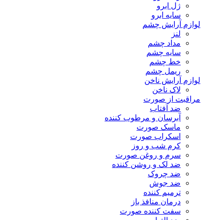
ژل ابرو
سایه ابرو
لوازم آرایش چشم
لنز
مداد چشم
سایه چشم
خط چشم
ریمل چشم
لوازم آرایش ناخن
لاک ناخن
مراقبت از صورت
ضد آفتاب
آبرسان و مرطوب کننده
ماسک صورت
اسکراب صورت
کرم شب و روز
سرم و روغن صورت
ضد لک و روشن کننده
ضد چروک
ضد جوش
ترمیم کننده
درمان منافذ باز
سفت کننده صورت