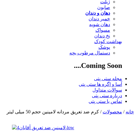
ژیلت
صابون
دهان و دندان
خمیر دندان
دهان شویه
مسواک
نخ دندان
بهداشت کودک
پوشک
دستمال مرطوب بچه
Coming Soon....
مجله ستی پتی
آسا و اگره ها ستی پتی
سوالات متداول
درباره ستی پتی
تماس با ستی پتی
خانه
/
محصولات
/ کرم ضد تعریق مردانه لامینین حجم 50 میلی لیتر