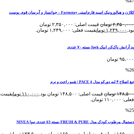
%47
کلاژن و هیالورونیک اسید فارم‌استی Farmstay – جوانساز و آبرسان قوی پوست
۲,۳۵۰,۰۰۰
تومان
قیمت اصلی: ۲,۳۵۰,۰۰۰ تومان
بود.
۱,۲۴۹,۰۰۰
تومان
قیمت فعلی: ۱,۲۴۹,۰۰۰ تومان.
پد آرایش پاک‌کن ایپک Ipek بسته ۷۰ عددی
۹۵,۰۰۰
تومان
%26
تیغ اصلاح ۴ لبه دورکو مدل PACE 4 | شیو راحت و نرم
۱۴۸,۵۰۰
تومان
قیمت اصلی: ۱۴۸,۵۰۰ تومان بود.
۱۱۰,۰۰۰
تومان
قیمت
فعلی: ۱۱۰,۰۰۰ تومان.
%25
دستمال مرطوب کودک مدل FRESH & PURE بسته 63 عددی نیوا NIVEA
۱۶۵,۰۰۰
تومان
قیمت اصلی: ۱۶۵,۰۰۰ تومان بود.
۱۲۳,۵۰۰
تومان
قیمت