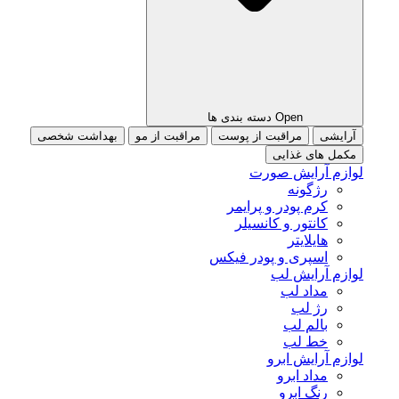
Open دسته بندی ها
آرایشی
مراقبت از پوست
مراقبت از مو
بهداشت شخصی
مکمل های غذایی
لوازم آرایش صورت
رژگونه
کرم پودر و پرایمر
کانتور و کانسیلر
هایلایتر
اسپری و پودر فیکس
لوازم آرایش لب
مداد لب
رژ لب
بالم لب
خط لب
لوازم آرایش ابرو
مداد ابرو
رنگ ابرو