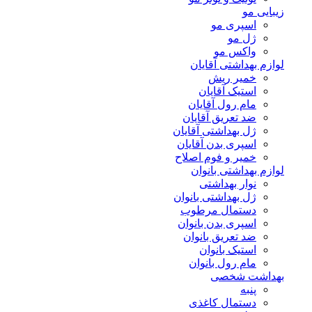
زیبایی مو
اسپری مو
ژل مو
واکس مو
لوازم بهداشتی آقایان
خمیر ریش
استیک آقایان
مام رول آقایان
ضد تعریق آقایان
ژل بهداشتی آقایان
اسپری بدن آقایان
خمیر و فوم اصلاح
لوازم بهداشتی بانوان
نوار بهداشتی
ژل بهداشتی بانوان
دستمال مرطوب
اسپری بدن بانوان
ضد تعریق بانوان
استیک بانوان
مام رول بانوان
بهداشت شخصی
پنبه
دستمال کاغذی