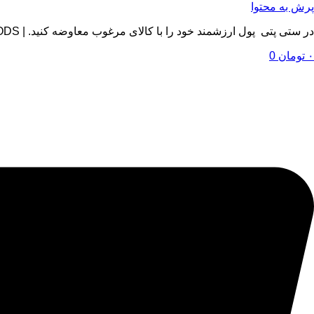
پرش به محتوا
در ستی پتی پول ارزشمند خود را با کالای مرغوب معاوضه کنید. | BY SETIPETI , EXCHANGE YOUR VALUABLE MONEY WITH QUALITY GOODS
۰
تومان
0