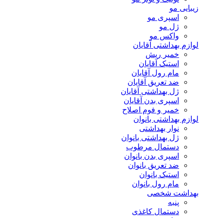
زیبایی مو
اسپری مو
ژل مو
واکس مو
لوازم بهداشتی آقایان
خمیر ریش
استیک آقایان
مام رول آقایان
ضد تعریق آقایان
ژل بهداشتی آقایان
اسپری بدن آقایان
خمیر و فوم اصلاح
لوازم بهداشتی بانوان
نوار بهداشتی
ژل بهداشتی بانوان
دستمال مرطوب
اسپری بدن بانوان
ضد تعریق بانوان
استیک بانوان
مام رول بانوان
بهداشت شخصی
پنبه
دستمال کاغذی