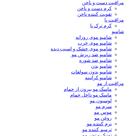
مراقبت دست و ناخن
کرم دست و ناخن
تقویت کننده ناخن
مراقبت پا
کرم ترک پا
شامپو
شامپو موی روزانه
شامپو موی چرب
شامپو موی خشک و اسیب دیده
شامپو ضد ریزش مو
شامپو ضد شوره
شامپو بدن
شامپو بدون سولفات
شامپو کراتینه
مراقبت از مو
ماسک مو بیرون از حمام
ماسک مو داخل حمام
لوسیون مو
سرم مو
موس مو
روغن مو
نرم کننده مو
ترمیم کننده مو
تونیک و تونر مو