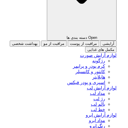
Open دسته بندی ها
آرایشی
مراقبت از پوست
مراقبت از مو
بهداشت شخصی
مکمل های غذایی
لوازم آرایش صورت
رژگونه
کرم پودر و پرایمر
کانتور و کانسیلر
هایلایتر
اسپری و پودر فیکس
لوازم آرایش لب
مداد لب
رژ لب
بالم لب
خط لب
لوازم آرایش ابرو
مداد ابرو
رنگ ابرو