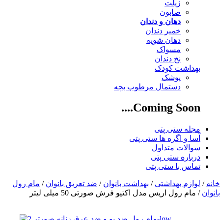
ژیلت
صابون
دهان و دندان
خمیر دندان
دهان شویه
مسواک
نخ دندان
بهداشت کودک
پوشک
دستمال مرطوب بچه
Coming Soon....
مجله ستی پتی
آسا و اگره ها ستی پتی
سوالات متداول
درباره ستی پتی
تماس با ستی پتی
خانه
/
لوازم بهداشتی
/
بهداشت بانوان
/
ضد تعریق بانوان
/
مام رول
بانوان
/ مام رول اریس مدل اکتیو فرش صورتی 50 میلی لیتر