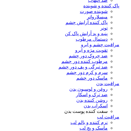
ضد التهاب
پاک کننده و شوینده
شوینده صورت
میسلارواتر
پاک کننده آرایش چشم
تونر
پنبه و پد آرایش پاک کن
دستمال مرطوب
مراقبت چشم و ابرو
تقویت مژه و ابرو
ضد چروک دور چشم
مرطوب کننده دور چشم
ضد تیرگی و پف دور چشم
سرم و کرم دور چشم
ماسک دور چشم
مراقبت بدن
روغن و لوسیون بدن
ضد ترک و اسکار
روشن کننده بدن
اسکراب بدن
سفت کننده پوست بدن
مراقبت لب
نرم کننده و بالم لب
ماسک و پچ لب