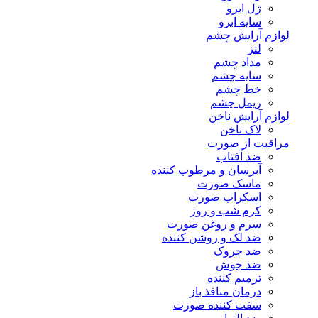
ژل ابرو
سایه ابرو
لوازم آرایش چشم
لنز
مداد چشم
سایه چشم
خط چشم
ریمل چشم
لوازم آرایش ناخن
لاک ناخن
مراقبت از صورت
ضد آفتاب
آبرسان و مرطوب کننده
ماسک صورت
اسکراب صورت
کرم شب و روز
سرم و روغن صورت
ضد لک و روشن کننده
ضد چروک
ضد جوش
ترمیم کننده
درمان منافذ باز
سفت کننده صورت