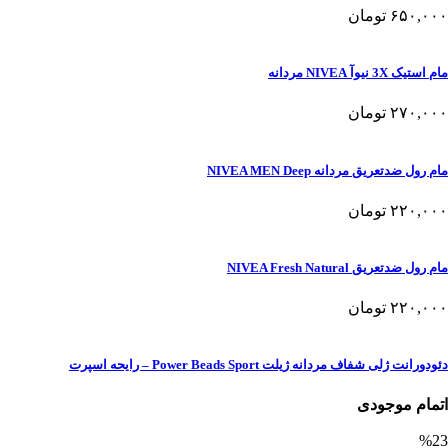
۶۵۰,۰۰۰
تومان
مام استیک 3X نیوآ NIVEA مردانه
۲۷۰,۰۰۰
تومان
مام رول ضدتعریق مردانه NIVEA MEN Deep
۲۲۰,۰۰۰
تومان
مام رول ضدتعریق NIVEA Fresh Natural
۲۲۰,۰۰۰
تومان
دئودورانت ژلی شفاف مردانه ژیلت Power Beads Sport – رایحه اسپرت
اتمام موجودی
%23