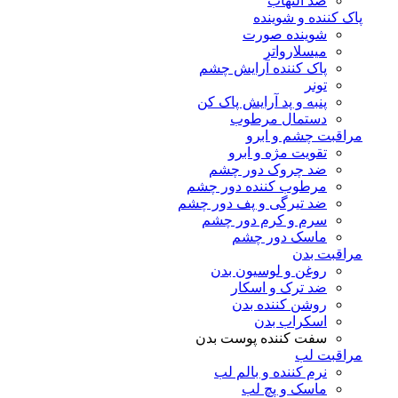
ضد التهاب
پاک کننده و شوینده
شوینده صورت
میسلارواتر
پاک کننده آرایش چشم
تونر
پنبه و پد آرایش پاک کن
دستمال مرطوب
مراقبت چشم و ابرو
تقویت مژه و ابرو
ضد چروک دور چشم
مرطوب کننده دور چشم
ضد تیرگی و پف دور چشم
سرم و کرم دور چشم
ماسک دور چشم
مراقبت بدن
روغن و لوسیون بدن
ضد ترک و اسکار
روشن کننده بدن
اسکراب بدن
سفت کننده پوست بدن
مراقبت لب
نرم کننده و بالم لب
ماسک و پچ لب