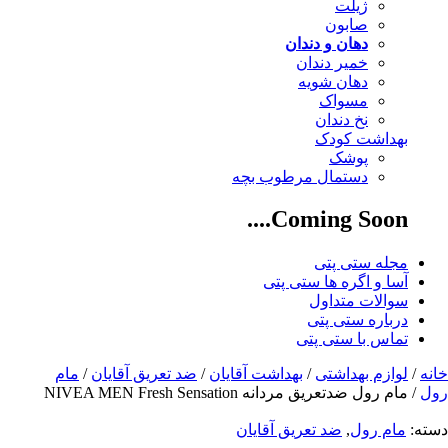
ژیلت
صابون
دهان و دندان
خمیر دندان
دهان شویه
مسواک
نخ دندان
بهداشت کودک
پوشک
دستمال مرطوب بچه
Coming Soon....
مجله ستی پتی
آسا و اگره ها ستی پتی
سوالات متداول
درباره ستی پتی
تماس با ستی پتی
خانه
/
لوازم بهداشتی
/
بهداشت آقایان
/
ضد تعریق آقایان
/
مام
رول
/ مام رول ضدتعریق مردانه NIVEA MEN Fresh Sensation
دسته:
مام رول
,
ضد تعریق آقایان