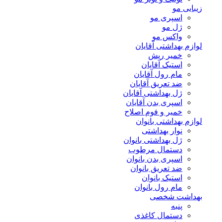
زیبایی مو
اسپری مو
ژل مو
واکس مو
لوازم بهداشتی آقایان
خمیر ریش
استیک آقایان
مام رول آقایان
ضد تعریق آقایان
ژل بهداشتی آقایان
اسپری بدن آقایان
خمیر و فوم اصلاح
لوازم بهداشتی بانوان
نوار بهداشتی
ژل بهداشتی بانوان
دستمال مرطوب
اسپری بدن بانوان
ضد تعریق بانوان
استیک بانوان
مام رول بانوان
بهداشت شخصی
پنبه
دستمال کاغذی