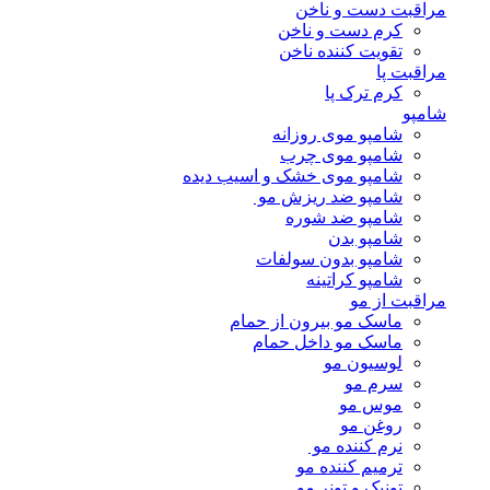
مراقبت دست و ناخن
کرم دست و ناخن
تقویت کننده ناخن
مراقبت پا
کرم ترک پا
شامپو
شامپو موی روزانه
شامپو موی چرب
شامپو موی خشک و اسیب دیده
شامپو ضد ریزش مو
شامپو ضد شوره
شامپو بدن
شامپو بدون سولفات
شامپو کراتینه
مراقبت از مو
ماسک مو بیرون از حمام
ماسک مو داخل حمام
لوسیون مو
سرم مو
موس مو
روغن مو
نرم کننده مو
ترمیم کننده مو
تونیک و تونر مو