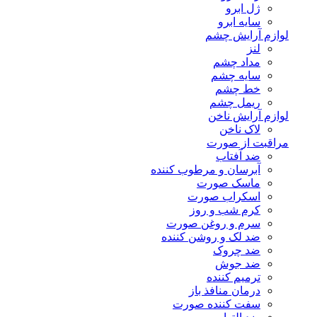
ژل ابرو
سایه ابرو
لوازم آرایش چشم
لنز
مداد چشم
سایه چشم
خط چشم
ریمل چشم
لوازم آرایش ناخن
لاک ناخن
مراقبت از صورت
ضد آفتاب
آبرسان و مرطوب کننده
ماسک صورت
اسکراب صورت
کرم شب و روز
سرم و روغن صورت
ضد لک و روشن کننده
ضد چروک
ضد جوش
ترمیم کننده
درمان منافذ باز
سفت کننده صورت