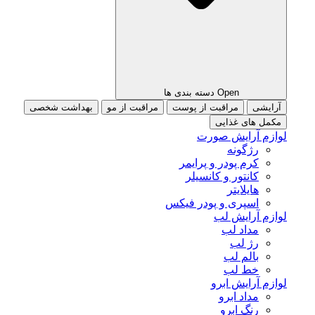
Open دسته بندی ها
آرایشی
مراقبت از پوست
مراقبت از مو
بهداشت شخصی
مکمل های غذایی
لوازم آرایش صورت
رژگونه
کرم پودر و پرایمر
کانتور و کانسیلر
هایلایتر
اسپری و پودر فیکس
لوازم آرایش لب
مداد لب
رژ لب
بالم لب
خط لب
لوازم آرایش ابرو
مداد ابرو
رنگ ابرو