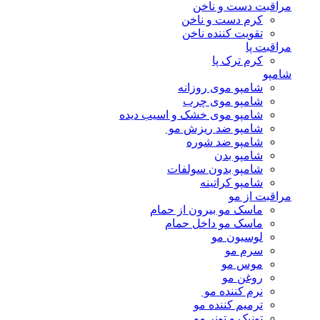
مراقبت دست و ناخن
کرم دست و ناخن
تقویت کننده ناخن
مراقبت پا
کرم ترک پا
شامپو
شامپو موی روزانه
شامپو موی چرب
شامپو موی خشک و اسیب دیده
شامپو ضد ریزش مو
شامپو ضد شوره
شامپو بدن
شامپو بدون سولفات
شامپو کراتینه
مراقبت از مو
ماسک مو بیرون از حمام
ماسک مو داخل حمام
لوسیون مو
سرم مو
موس مو
روغن مو
نرم کننده مو
ترمیم کننده مو
تونیک و تونر مو