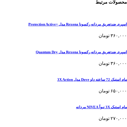
محصولات مرتبط
اسپری ضدتعریق مردانه رکسونا Rexona مدل +Protection Active
۳۶۰,۰۰۰
تومان
اسپری ضدتعریق مردانه رکسونا Rexona مدل Quantum Dry
۳۶۰,۰۰۰
تومان
مام استیک 72 ساعته داو Dove مدل 3X Action
۶۵۰,۰۰۰
تومان
مام استیک 3X نیوآ NIVEA مردانه
۲۷۰,۰۰۰
تومان