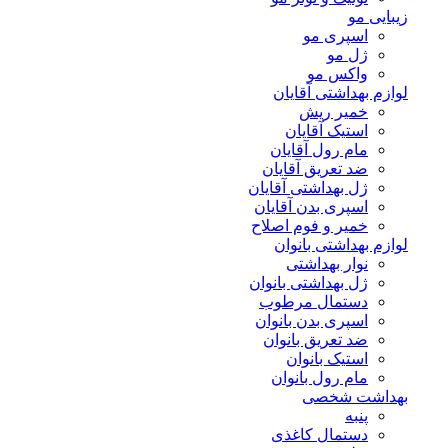
زیبایی مو
اسپری مو
ژل مو
واکس مو
لوازم بهداشتی آقایان
خمیر ریش
استیک آقایان
مام رول آقایان
ضد تعریق آقایان
ژل بهداشتی آقایان
اسپری بدن آقایان
خمیر و فوم اصلاح
لوازم بهداشتی بانوان
نوار بهداشتی
ژل بهداشتی بانوان
دستمال مرطوب
اسپری بدن بانوان
ضد تعریق بانوان
استیک بانوان
مام رول بانوان
بهداشت شخصی
پنبه
دستمال کاغذی