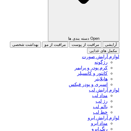
Open دسته بندی ها
آرایشی
مراقبت از پوست
مراقبت از مو
بهداشت شخصی
مکمل های غذایی
لوازم آرایش صورت
رژگونه
کرم پودر و پرایمر
کانتور و کانسیلر
هایلایتر
اسپری و پودر فیکس
لوازم آرایش لب
مداد لب
رژ لب
بالم لب
خط لب
لوازم آرایش ابرو
مداد ابرو
رنگ ابرو