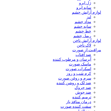
ژل ابرو
سایه ابرو
لوازم آرایش چشم
لنز
مداد چشم
سایه چشم
خط چشم
ریمل چشم
لوازم آرایش ناخن
لاک ناخن
مراقبت از صورت
ضد آفتاب
آبرسان و مرطوب کننده
ماسک صورت
اسکراب صورت
کرم شب و روز
سرم و روغن صورت
ضد لک و روشن کننده
ضد چروک
ضد جوش
ترمیم کننده
درمان منافذ باز
سفت کننده صورت