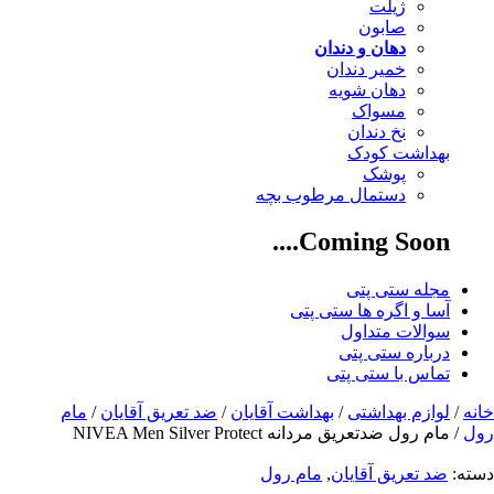
ژیلت
صابون
دهان و دندان
خمیر دندان
دهان شویه
مسواک
نخ دندان
بهداشت کودک
پوشک
دستمال مرطوب بچه
Coming Soon....
مجله ستی پتی
آسا و اگره ها ستی پتی
سوالات متداول
درباره ستی پتی
تماس با ستی پتی
خانه
/
لوازم بهداشتی
/
بهداشت آقایان
/
ضد تعریق آقایان
/
مام
رول
/ مام رول ضدتعریق مردانه NIVEA Men Silver Protect
دسته:
ضد تعریق آقایان
,
مام رول