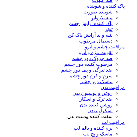
ضد التهاب
پاک کننده و شوینده
شوینده صورت
میسلارواتر
پاک کننده آرایش چشم
تونر
پنبه و پد آرایش پاک کن
دستمال مرطوب
مراقبت چشم و ابرو
تقویت مژه و ابرو
ضد چروک دور چشم
مرطوب کننده دور چشم
ضد تیرگی و پف دور چشم
سرم و کرم دور چشم
ماسک دور چشم
مراقبت بدن
روغن و لوسیون بدن
ضد ترک و اسکار
روشن کننده بدن
اسکراب بدن
سفت کننده پوست بدن
مراقبت لب
نرم کننده و بالم لب
ماسک و پچ لب