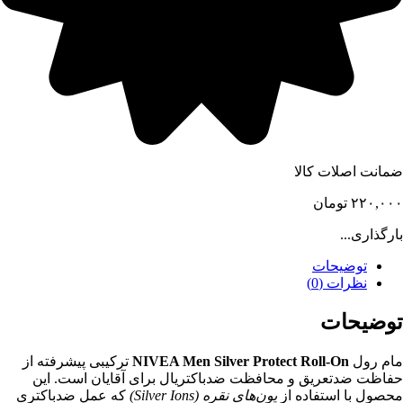
ضمانت اصلات کالا
۲۲۰,۰۰۰
تومان
بارگذاری...
توضیحات
نظرات (0)
توضیحات
مام رول
NIVEA Men Silver Protect Roll-On
ترکیبی پیشرفته از
حفاظت ضدتعریق و محافظت ضدباکتریال برای آقایان است. این
محصول با استفاده از
یون‌های نقره (Silver Ions)
که عمل ضدباکتری