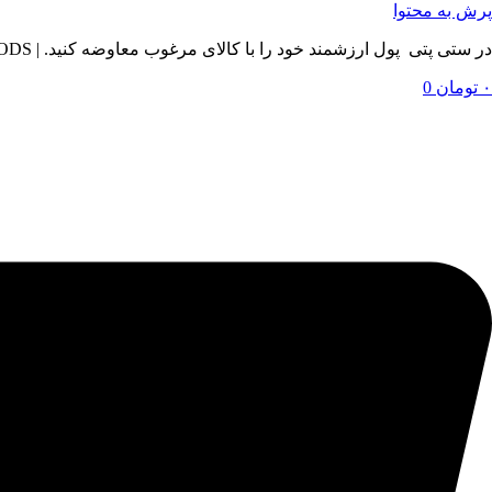
پرش به محتوا
در ستی پتی پول ارزشمند خود را با کالای مرغوب معاوضه کنید. | BY SETIPETI , EXCHANGE YOUR VALUABLE MONEY WITH QUALITY GOODS
۰
تومان
0