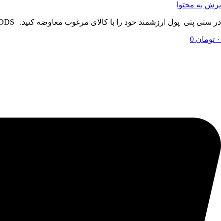
پرش به محتوا
در ستی پتی پول ارزشمند خود را با کالای مرغوب معاوضه کنید. | BY SETIPETI , EXCHANGE YOUR VALUABLE MONEY WITH QUALITY GOODS
۰
تومان
0