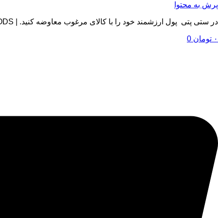
پرش به محتوا
در ستی پتی پول ارزشمند خود را با کالای مرغوب معاوضه کنید. | BY SETIPETI , EXCHANGE YOUR VALUABLE MONEY WITH QUALITY GOODS
۰
تومان
0