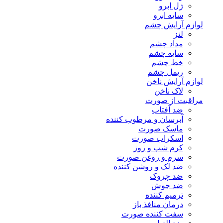
ژل ابرو
سایه ابرو
لوازم آرایش چشم
لنز
مداد چشم
سایه چشم
خط چشم
ریمل چشم
لوازم آرایش ناخن
لاک ناخن
مراقبت از صورت
ضد آفتاب
آبرسان و مرطوب کننده
ماسک صورت
اسکراب صورت
کرم شب و روز
سرم و روغن صورت
ضد لک و روشن کننده
ضد چروک
ضد جوش
ترمیم کننده
درمان منافذ باز
سفت کننده صورت