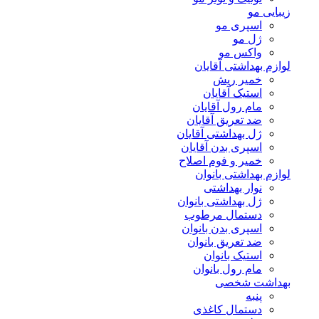
زیبایی مو
اسپری مو
ژل مو
واکس مو
لوازم بهداشتی آقایان
خمیر ریش
استیک آقایان
مام رول آقایان
ضد تعریق آقایان
ژل بهداشتی آقایان
اسپری بدن آقایان
خمیر و فوم اصلاح
لوازم بهداشتی بانوان
نوار بهداشتی
ژل بهداشتی بانوان
دستمال مرطوب
اسپری بدن بانوان
ضد تعریق بانوان
استیک بانوان
مام رول بانوان
بهداشت شخصی
پنبه
دستمال کاغذی