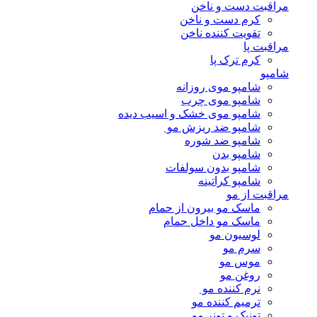
مراقبت دست و ناخن
کرم دست و ناخن
تقویت کننده ناخن
مراقبت پا
کرم ترک پا
شامپو
شامپو موی روزانه
شامپو موی چرب
شامپو موی خشک و اسیب دیده
شامپو ضد ریزش مو
شامپو ضد شوره
شامپو بدن
شامپو بدون سولفات
شامپو کراتینه
مراقبت از مو
ماسک مو بیرون از حمام
ماسک مو داخل حمام
لوسیون مو
سرم مو
موس مو
روغن مو
نرم کننده مو
ترمیم کننده مو
تونیک و تونر مو