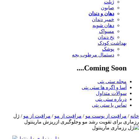
ژیلت
صابون
دهان و دندان
خمیر دندان
دهان شویه
مسواک
نخ دندان
بهداشت کودک
پوشک
دستمال مرطوب بچه
Coming Soon....
مجله ستی پتی
آسا و اگره ها ستی پتی
سوالات متداول
درباره ستی پتی
تماس با ستی پتی
خانه
/
مراقبت از پوست مو
/
مراقبت از مو
/
مراقبت از مو
/ ژل
رزماری برای تقویت رشد مو وجلوگیری ازریزش مارینتول