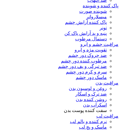
ضد التهاب
پاک کننده و شوینده
شوینده صورت
میسلارواتر
پاک کننده آرایش چشم
تونر
پنبه و پد آرایش پاک کن
دستمال مرطوب
مراقبت چشم و ابرو
تقویت مژه و ابرو
ضد چروک دور چشم
مرطوب کننده دور چشم
ضد تیرگی و پف دور چشم
سرم و کرم دور چشم
ماسک دور چشم
مراقبت بدن
روغن و لوسیون بدن
ضد ترک و اسکار
روشن کننده بدن
اسکراب بدن
سفت کننده پوست بدن
مراقبت لب
نرم کننده و بالم لب
ماسک و پچ لب