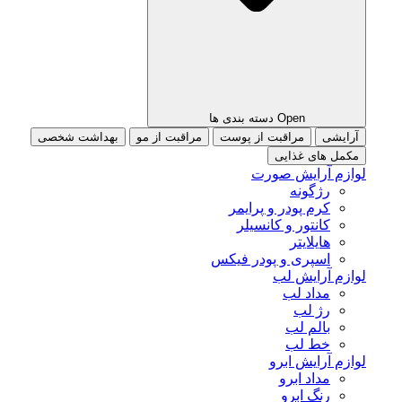
Open دسته بندی ها
آرایشی
مراقبت از پوست
مراقبت از مو
بهداشت شخصی
مکمل های غذایی
لوازم آرایش صورت
رژگونه
کرم پودر و پرایمر
کانتور و کانسیلر
هایلایتر
اسپری و پودر فیکس
لوازم آرایش لب
مداد لب
رژ لب
بالم لب
خط لب
لوازم آرایش ابرو
مداد ابرو
رنگ ابرو