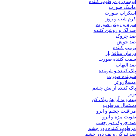
آبرسان و مرطوب کننده
ماسک صورت
اسکراب صورت
کرم شب و روز
سرم و روغن صورت
ضد لک و روشن کننده
ضد چروک
ضد جوش
ترمیم کننده
درمان منافذ باز
سفت کننده صورت
ضد التهاب
پاک کننده و شوینده
شوینده صورت
میسلارواتر
پاک کننده آرایش چشم
تونر
پنبه و پد آرایش پاک کن
دستمال مرطوب
مراقبت چشم و ابرو
تقویت مژه و ابرو
ضد چروک دور چشم
مرطوب کننده دور چشم
ضد تیرگی و پف دور چشم