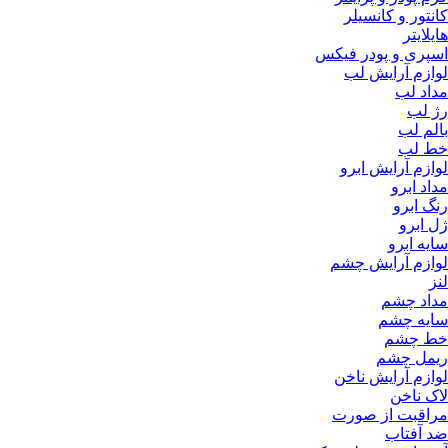
کانتور و کانسیلر
هایلایتر
اسپری و پودر فیکس
لوازم آرایش لب
مداد لب
رژ لب
بالم لب
خط لب
لوازم آرایش ابرو
مداد ابرو
رنگ ابرو
ژل ابرو
سایه ابرو
لوازم آرایش چشم
لنز
مداد چشم
سایه چشم
خط چشم
ریمل چشم
لوازم آرایش ناخن
لاک ناخن
مراقبت از صورت
ضد آفتاب