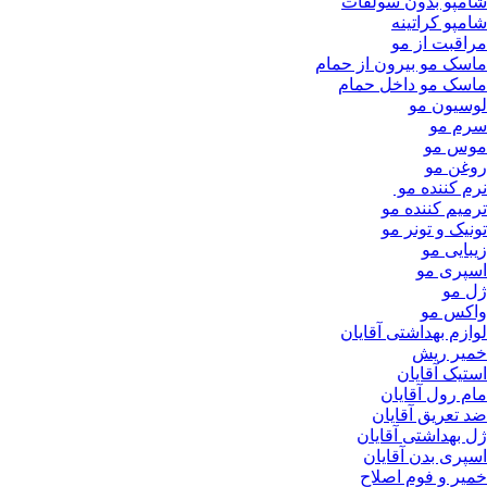
شامپو بدون سولفات
شامپو کراتینه
مراقبت از مو
ماسک مو بیرون از حمام
ماسک مو داخل حمام
لوسیون مو
سرم مو
موس مو
روغن مو
نرم کننده مو
ترمیم کننده مو
تونیک و تونر مو
زیبایی مو
اسپری مو
ژل مو
واکس مو
لوازم بهداشتی آقایان
خمیر ریش
استیک آقایان
مام رول آقایان
ضد تعریق آقایان
ژل بهداشتی آقایان
اسپری بدن آقایان
خمیر و فوم اصلاح