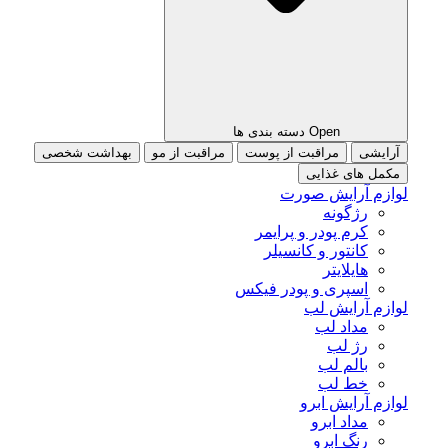
Open دسته بندی ها
آرایشی
مراقبت از پوست
مراقبت از مو
بهداشت شخصی
مکمل های غذایی
لوازم آرایش صورت
رژگونه
کرم پودر و پرایمر
کانتور و کانسیلر
هایلایتر
اسپری و پودر فیکس
لوازم آرایش لب
مداد لب
رژ لب
بالم لب
خط لب
لوازم آرایش ابرو
مداد ابرو
رنگ ابرو