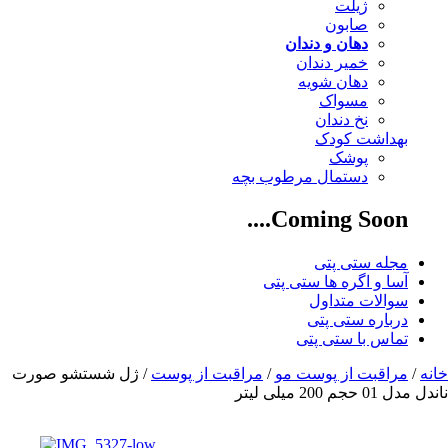
ژیلت
صابون
دهان و دندان
خمیر دندان
دهان شویه
مسواک
نخ دندان
بهداشت کودک
پوشک
دستمال مرطوب بچه
Coming Soon....
مجله ستی پتی
آسا و اگره ها ستی پتی
سوالات متداول
درباره ستی پتی
تماس با ستی پتی
خانه
/
مراقبت از پوست مو
/
مراقبت از پوست
/ ژل شستشو صورت
ناندل مدل 01 حجم 200 میلی لیتر