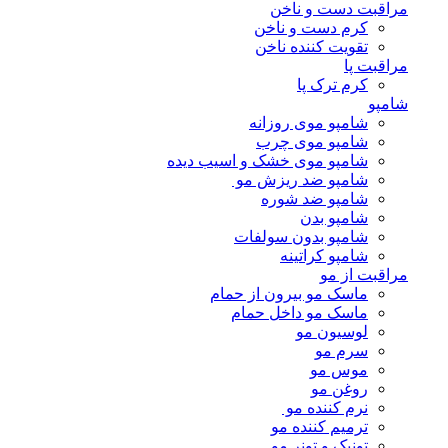
مراقبت دست و ناخن
کرم دست و ناخن
تقویت کننده ناخن
مراقبت پا
کرم ترک پا
شامپو
شامپو موی روزانه
شامپو موی چرب
شامپو موی خشک و اسیب دیده
شامپو ضد ریزش مو
شامپو ضد شوره
شامپو بدن
شامپو بدون سولفات
شامپو کراتینه
مراقبت از مو
ماسک مو بیرون از حمام
ماسک مو داخل حمام
لوسیون مو
سرم مو
موس مو
روغن مو
نرم کننده مو
ترمیم کننده مو
تونیک و تونر مو