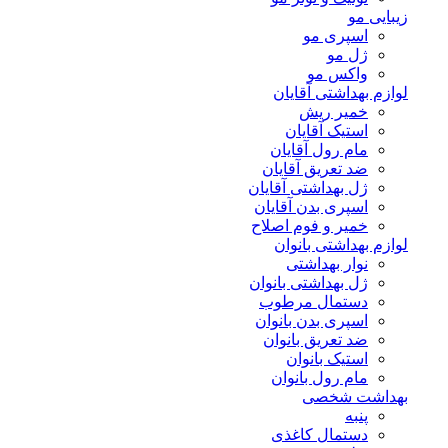
زیبایی مو
اسپری مو
ژل مو
واکس مو
لوازم بهداشتی آقایان
خمیر ریش
استیک آقایان
مام رول آقایان
ضد تعریق آقایان
ژل بهداشتی آقایان
اسپری بدن آقایان
خمیر و فوم اصلاح
لوازم بهداشتی بانوان
نوار بهداشتی
ژل بهداشتی بانوان
دستمال مرطوب
اسپری بدن بانوان
ضد تعریق بانوان
استیک بانوان
مام رول بانوان
بهداشت شخصی
پنبه
دستمال کاغذی