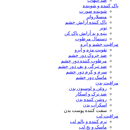
ضد التهاب
پاک کننده و شوینده
شوینده صورت
میسلارواتر
پاک کننده آرایش چشم
تونر
پنبه و پد آرایش پاک کن
دستمال مرطوب
مراقبت چشم و ابرو
تقویت مژه و ابرو
ضد چروک دور چشم
مرطوب کننده دور چشم
ضد تیرگی و پف دور چشم
سرم و کرم دور چشم
ماسک دور چشم
مراقبت بدن
روغن و لوسیون بدن
ضد ترک و اسکار
روشن کننده بدن
اسکراب بدن
سفت کننده پوست بدن
مراقبت لب
نرم کننده و بالم لب
ماسک و پچ لب