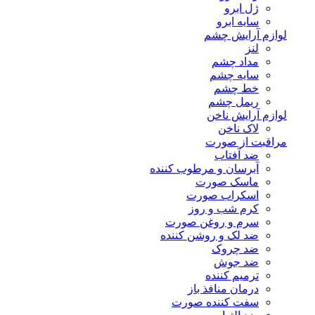
ژل ابرو
سایه ابرو
لوازم آرایش چشم
لنز
مداد چشم
سایه چشم
خط چشم
ریمل چشم
لوازم آرایش ناخن
لاک ناخن
مراقبت از صورت
ضد آفتاب
آبرسان و مرطوب کننده
ماسک صورت
اسکراب صورت
کرم شب و روز
سرم و روغن صورت
ضد لک و روشن کننده
ضد چروک
ضد جوش
ترمیم کننده
درمان منافذ باز
سفت کننده صورت