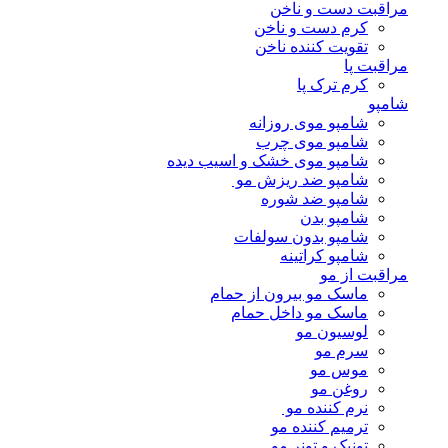
مراقبت دست و ناخن
کرم دست و ناخن
تقویت کننده ناخن
مراقبت پا
کرم ترک پا
شامپو
شامپو موی روزانه
شامپو موی چرب
شامپو موی خشک و اسیب دیده
شامپو ضد ریزش مو
شامپو ضد شوره
شامپو بدن
شامپو بدون سولفات
شامپو کراتینه
مراقبت از مو
ماسک مو بیرون از حمام
ماسک مو داخل حمام
لوسیون مو
سرم مو
موس مو
روغن مو
نرم کننده مو
ترمیم کننده مو
تونیک و تونر مو