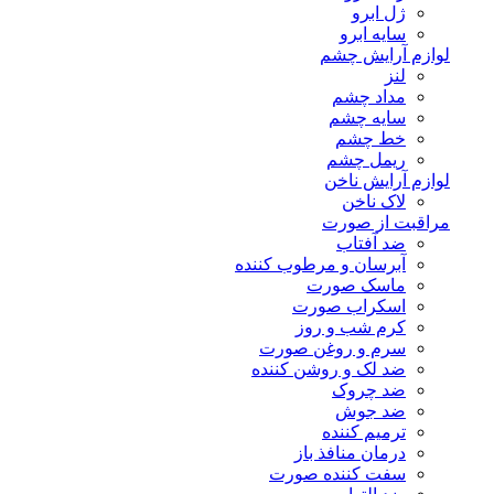
ژل ابرو
سایه ابرو
لوازم آرایش چشم
لنز
مداد چشم
سایه چشم
خط چشم
ریمل چشم
لوازم آرایش ناخن
لاک ناخن
مراقبت از صورت
ضد آفتاب
آبرسان و مرطوب کننده
ماسک صورت
اسکراب صورت
کرم شب و روز
سرم و روغن صورت
ضد لک و روشن کننده
ضد چروک
ضد جوش
ترمیم کننده
درمان منافذ باز
سفت کننده صورت