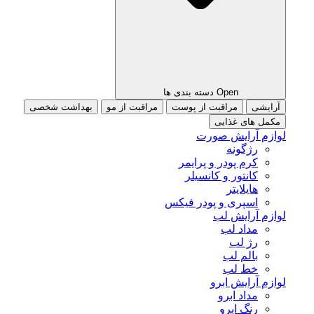
Open دسته بندی ها
آرایشی
مراقبت از پوست
مراقبت از مو
بهداشت شخصی
مکمل های غذایی
لوازم آرایش صورت
رژگونه
کرم پودر و پرایمر
کانتور و کانسیلر
هایلایتر
اسپری و پودر فیکس
لوازم آرایش لب
مداد لب
رژ لب
بالم لب
خط لب
لوازم آرایش ابرو
مداد ابرو
رنگ ابرو