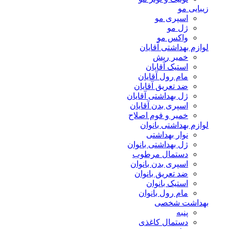
زیبایی مو
اسپری مو
ژل مو
واکس مو
لوازم بهداشتی آقایان
خمیر ریش
استیک آقایان
مام رول آقایان
ضد تعریق آقایان
ژل بهداشتی آقایان
اسپری بدن آقایان
خمیر و فوم اصلاح
لوازم بهداشتی بانوان
نوار بهداشتی
ژل بهداشتی بانوان
دستمال مرطوب
اسپری بدن بانوان
ضد تعریق بانوان
استیک بانوان
مام رول بانوان
بهداشت شخصی
پنبه
دستمال کاغذی