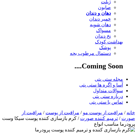
ژیلت
صابون
دهان و دندان
خمیر دندان
دهان شویه
مسواک
نخ دندان
بهداشت کودک
پوشک
دستمال مرطوب بچه
Coming Soon....
مجله ستی پتی
آسا و اگره ها ستی پتی
سوالات متداول
درباره ستی پتی
تماس با ستی پتی
خانه
/
مراقبت از پوست مو
/
مراقبت از پوست
/
مراقبت از
صورت
/
ترمیم کننده صورت
/ کرم بازسازی کننده پوست سیکا وست
پرودرما مناسب انواع