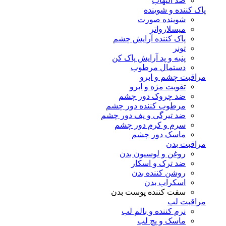
ضد التهاب
پاک کننده و شوینده
شوینده صورت
میسلارواتر
پاک کننده آرایش چشم
تونر
پنبه و پد آرایش پاک کن
دستمال مرطوب
مراقبت چشم و ابرو
تقویت مژه و ابرو
ضد چروک دور چشم
مرطوب کننده دور چشم
ضد تیرگی و پف دور چشم
سرم و کرم دور چشم
ماسک دور چشم
مراقبت بدن
روغن و لوسیون بدن
ضد ترک و اسکار
روشن کننده بدن
اسکراب بدن
سفت کننده پوست بدن
مراقبت لب
نرم کننده و بالم لب
ماسک و پچ لب