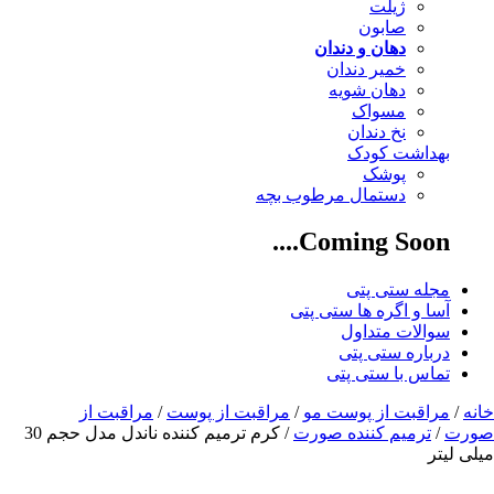
ژیلت
صابون
دهان و دندان
خمیر دندان
دهان شویه
مسواک
نخ دندان
بهداشت کودک
پوشک
دستمال مرطوب بچه
Coming Soon....
مجله ستی پتی
آسا و اگره ها ستی پتی
سوالات متداول
درباره ستی پتی
تماس با ستی پتی
خانه
/
مراقبت از پوست مو
/
مراقبت از پوست
/
مراقبت از
صورت
/
ترمیم کننده صورت
/ کرم ترمیم کننده ناندل مدل حجم 30
میلی لیتر