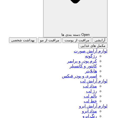
Open دسته بندی ها
آرایشی
مراقبت از پوست
مراقبت از مو
بهداشت شخصی
مکمل های غذایی
لوازم آرایش صورت
رژگونه
کرم پودر و پرایمر
کانتور و کانسیلر
هایلایتر
اسپری و پودر فیکس
لوازم آرایش لب
مداد لب
رژ لب
بالم لب
خط لب
لوازم آرایش ابرو
مداد ابرو
رنگ ابرو