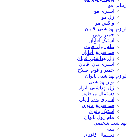
زیبایی مو
اسپری مو
ژل مو
واکس مو
لوازم بهداشتی آقایان
خمیر ریش
استیک آقایان
مام رول آقایان
ضد تعریق آقایان
ژل بهداشتی آقایان
اسپری بدن آقایان
خمیر و فوم اصلاح
لوازم بهداشتی بانوان
نوار بهداشتی
ژل بهداشتی بانوان
دستمال مرطوب
اسپری بدن بانوان
ضد تعریق بانوان
استیک بانوان
مام رول بانوان
بهداشت شخصی
پنبه
دستمال کاغذی