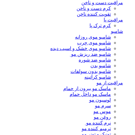
مراقبت دست و ناخن
کرم دست و ناخن
تقویت کننده ناخن
مراقبت پا
کرم ترک پا
شامپو
شامپو موی روزانه
شامپو موی چرب
شامپو موی خشک و اسیب دیده
شامپو ضد ریزش مو
شامپو ضد شوره
شامپو بدن
شامپو بدون سولفات
شامپو کراتینه
مراقبت از مو
ماسک مو بیرون از حمام
ماسک مو داخل حمام
لوسیون مو
سرم مو
موس مو
روغن مو
نرم کننده مو
ترمیم کننده مو
تونیک و تونر مو