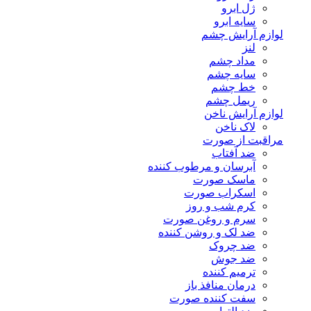
ژل ابرو
سایه ابرو
لوازم آرایش چشم
لنز
مداد چشم
سایه چشم
خط چشم
ریمل چشم
لوازم آرایش ناخن
لاک ناخن
مراقبت از صورت
ضد آفتاب
آبرسان و مرطوب کننده
ماسک صورت
اسکراب صورت
کرم شب و روز
سرم و روغن صورت
ضد لک و روشن کننده
ضد چروک
ضد جوش
ترمیم کننده
درمان منافذ باز
سفت کننده صورت