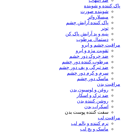
ضد التهاب
پاک کننده و شوینده
شوینده صورت
میسلارواتر
پاک کننده آرایش چشم
تونر
پنبه و پد آرایش پاک کن
دستمال مرطوب
مراقبت چشم و ابرو
تقویت مژه و ابرو
ضد چروک دور چشم
مرطوب کننده دور چشم
ضد تیرگی و پف دور چشم
سرم و کرم دور چشم
ماسک دور چشم
مراقبت بدن
روغن و لوسیون بدن
ضد ترک و اسکار
روشن کننده بدن
اسکراب بدن
سفت کننده پوست بدن
مراقبت لب
نرم کننده و بالم لب
ماسک و پچ لب