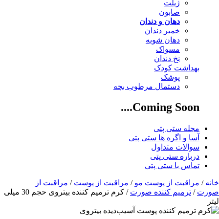
ژیلت
صابون
دهان و دندان
خمیر دندان
دهان شویه
مسواک
نخ دندان
بهداشت کودک
پوشک
دستمال مرطوب بچه
Coming Soon....
مجله ستی پتی
آسا و اگره ها ستی پتی
سوالات متداول
درباره ستی پتی
تماس با ستی پتی
خانه
/
مراقبت از پوست مو
/
مراقبت از پوست
/
مراقبت از
صورت
/
ترمیم کننده صورت
/ کرم ترمیم کننده بیتروی حجم 30 میلی
لیتر