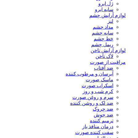
ژل ابرو
سایه ابرو
لوازم آرایش چشم
لنز
مداد چشم
سایه چشم
خط چشم
ریمل چشم
لوازم آرایش ناخن
لاک ناخن
مراقبت از صورت
ضد آفتاب
آبرسان و مرطوب کننده
ماسک صورت
اسکراب صورت
کرم شب و روز
سرم و روغن صورت
ضد لک و روشن کننده
ضد چروک
ضد جوش
ترمیم کننده
درمان منافذ باز
سفت کننده صورت