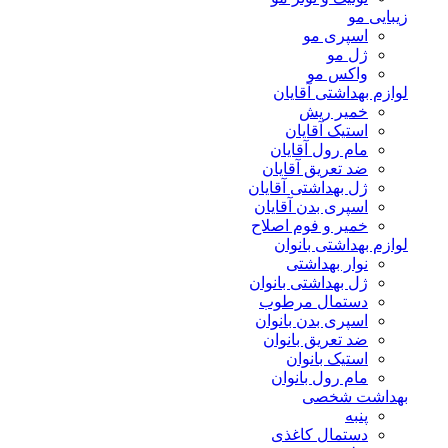
زیبایی مو
اسپری مو
ژل مو
واکس مو
لوازم بهداشتی آقایان
خمیر ریش
استیک آقایان
مام رول آقایان
ضد تعریق آقایان
ژل بهداشتی آقایان
اسپری بدن آقایان
خمیر و فوم اصلاح
لوازم بهداشتی بانوان
نوار بهداشتی
ژل بهداشتی بانوان
دستمال مرطوب
اسپری بدن بانوان
ضد تعریق بانوان
استیک بانوان
مام رول بانوان
بهداشت شخصی
پنبه
دستمال کاغذی