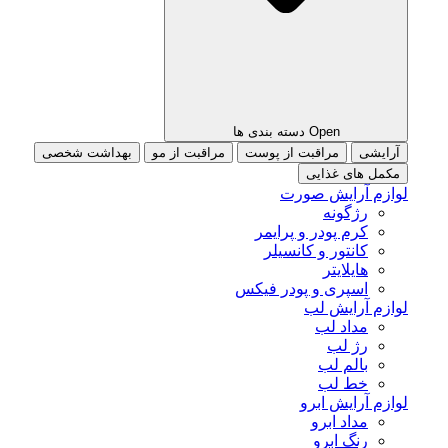
Open دسته بندی ها
آرایشی
مراقبت از پوست
مراقبت از مو
بهداشت شخصی
مکمل های غذایی
لوازم آرایش صورت
رژگونه
کرم پودر و پرایمر
کانتور و کانسیلر
هایلایتر
اسپری و پودر فیکس
لوازم آرایش لب
مداد لب
رژ لب
بالم لب
خط لب
لوازم آرایش ابرو
مداد ابرو
رنگ ابرو