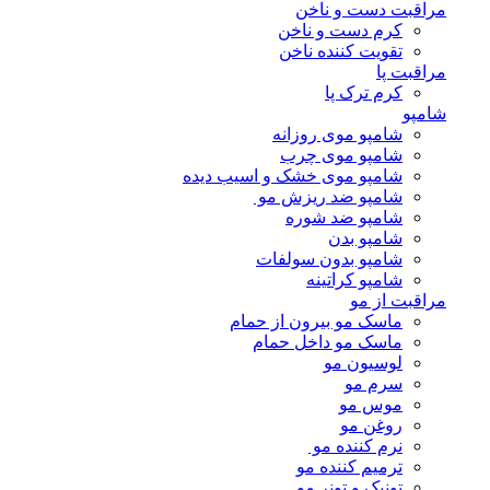
مراقبت دست و ناخن
کرم دست و ناخن
تقویت کننده ناخن
مراقبت پا
کرم ترک پا
شامپو
شامپو موی روزانه
شامپو موی چرب
شامپو موی خشک و اسیب دیده
شامپو ضد ریزش مو
شامپو ضد شوره
شامپو بدن
شامپو بدون سولفات
شامپو کراتینه
مراقبت از مو
ماسک مو بیرون از حمام
ماسک مو داخل حمام
لوسیون مو
سرم مو
موس مو
روغن مو
نرم کننده مو
ترمیم کننده مو
تونیک و تونر مو