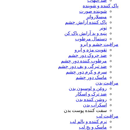
ضد التهاب
پاک کننده و شوینده
شوینده صورت
میسلارواتر
پاک کننده آرایش چشم
تونر
پنبه و پد آرایش پاک کن
دستمال مرطوب
مراقبت چشم و ابرو
تقویت مژه و ابرو
ضد چروک دور چشم
مرطوب کننده دور چشم
ضد تیرگی و پف دور چشم
سرم و کرم دور چشم
ماسک دور چشم
مراقبت بدن
روغن و لوسیون بدن
ضد ترک و اسکار
روشن کننده بدن
اسکراب بدن
سفت کننده پوست بدن
مراقبت لب
نرم کننده و بالم لب
ماسک و پچ لب