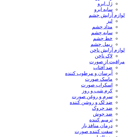
ژل ابرو
سایه ابرو
لوازم آرایش چشم
لنز
مداد چشم
سایه چشم
خط چشم
ریمل چشم
لوازم آرایش ناخن
لاک ناخن
مراقبت از صورت
ضد آفتاب
آبرسان و مرطوب کننده
ماسک صورت
اسکراب صورت
کرم شب و روز
سرم و روغن صورت
ضد لک و روشن کننده
ضد چروک
ضد جوش
ترمیم کننده
درمان منافذ باز
سفت کننده صورت