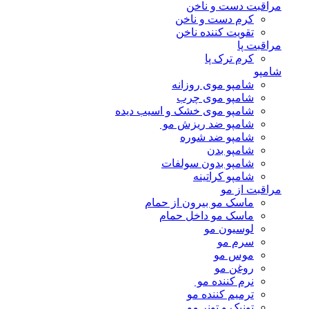
مراقبت دست و ناخن
کرم دست و ناخن
تقویت کننده ناخن
مراقبت پا
کرم ترک پا
شامپو
شامپو موی روزانه
شامپو موی چرب
شامپو موی خشک و اسیب دیده
شامپو ضد ریزش مو
شامپو ضد شوره
شامپو بدن
شامپو بدون سولفات
شامپو کراتینه
مراقبت از مو
ماسک مو بیرون از حمام
ماسک مو داخل حمام
لوسیون مو
سرم مو
موس مو
روغن مو
نرم کننده مو
ترمیم کننده مو
تونیک و تونر مو