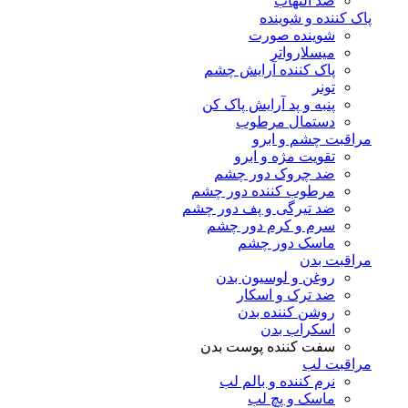
ضد التهاب
پاک کننده و شوینده
شوینده صورت
میسلارواتر
پاک کننده آرایش چشم
تونر
پنبه و پد آرایش پاک کن
دستمال مرطوب
مراقبت چشم و ابرو
تقویت مژه و ابرو
ضد چروک دور چشم
مرطوب کننده دور چشم
ضد تیرگی و پف دور چشم
سرم و کرم دور چشم
ماسک دور چشم
مراقبت بدن
روغن و لوسیون بدن
ضد ترک و اسکار
روشن کننده بدن
اسکراب بدن
سفت کننده پوست بدن
مراقبت لب
نرم کننده و بالم لب
ماسک و پچ لب