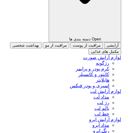
Open دسته بندی ها
آرایشی
مراقبت از پوست
مراقبت از مو
بهداشت شخصی
مکمل های غذایی
لوازم آرایش صورت
رژگونه
کرم پودر و پرایمر
کانتور و کانسیلر
هایلایتر
اسپری و پودر فیکس
لوازم آرایش لب
مداد لب
رژ لب
بالم لب
خط لب
لوازم آرایش ابرو
مداد ابرو
رنگ ابرو