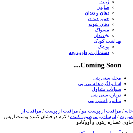
ژیلت
صابون
دهان و دندان
خمیر دندان
دهان شویه
مسواک
نخ دندان
بهداشت کودک
پوشک
دستمال مرطوب بچه
Coming Soon....
مجله ستی پتی
آسا و اگره ها ستی پتی
سوالات متداول
درباره ستی پتی
تماس با ستی پتی
خانه
/
مراقبت از پوست مو
/
مراقبت از پوست
/
مراقبت از
صورت
/
آبرسان و مرطوب کننده
/ کرم درخشان کننده پوست اریس
حاوی عصاره زیتون و آووکادو