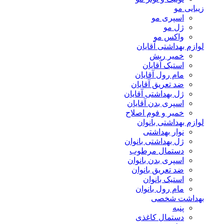
زیبایی مو
اسپری مو
ژل مو
واکس مو
لوازم بهداشتی آقایان
خمیر ریش
استیک آقایان
مام رول آقایان
ضد تعریق آقایان
ژل بهداشتی آقایان
اسپری بدن آقایان
خمیر و فوم اصلاح
لوازم بهداشتی بانوان
نوار بهداشتی
ژل بهداشتی بانوان
دستمال مرطوب
اسپری بدن بانوان
ضد تعریق بانوان
استیک بانوان
مام رول بانوان
بهداشت شخصی
پنبه
دستمال کاغذی