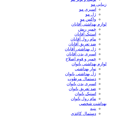
زیبایی مو
اسپری مو
ژل مو
واکس مو
لوازم بهداشتی آقایان
خمیر ریش
استیک آقایان
مام رول آقایان
ضد تعریق آقایان
ژل بهداشتی آقایان
اسپری بدن آقایان
خمیر و فوم اصلاح
لوازم بهداشتی بانوان
نوار بهداشتی
ژل بهداشتی بانوان
دستمال مرطوب
اسپری بدن بانوان
ضد تعریق بانوان
استیک بانوان
مام رول بانوان
بهداشت شخصی
پنبه
دستمال کاغذی