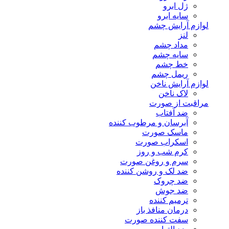
ژل ابرو
سایه ابرو
لوازم آرایش چشم
لنز
مداد چشم
سایه چشم
خط چشم
ریمل چشم
لوازم آرایش ناخن
لاک ناخن
مراقبت از صورت
ضد آفتاب
آبرسان و مرطوب کننده
ماسک صورت
اسکراب صورت
کرم شب و روز
سرم و روغن صورت
ضد لک و روشن کننده
ضد چروک
ضد جوش
ترمیم کننده
درمان منافذ باز
سفت کننده صورت