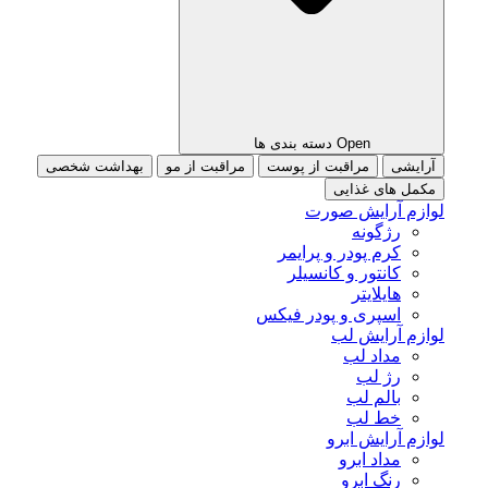
Open دسته بندی ها
آرایشی
مراقبت از پوست
مراقبت از مو
بهداشت شخصی
مکمل های غذایی
لوازم آرایش صورت
رژگونه
کرم پودر و پرایمر
کانتور و کانسیلر
هایلایتر
اسپری و پودر فیکس
لوازم آرایش لب
مداد لب
رژ لب
بالم لب
خط لب
لوازم آرایش ابرو
مداد ابرو
رنگ ابرو