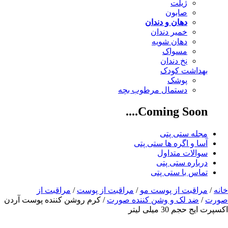
ژیلت
صابون
دهان و دندان
خمیر دندان
دهان شویه
مسواک
نخ دندان
بهداشت کودک
پوشک
دستمال مرطوب بچه
Coming Soon....
مجله ستی پتی
آسا و اگره ها ستی پتی
سوالات متداول
درباره ستی پتی
تماس با ستی پتی
خانه
/
مراقبت از پوست مو
/
مراقبت از پوست
/
مراقبت از
صورت
/
ضد لک و وشن کننده صورت
/ کرم روشن کننده پوست آردن
اکسپرت ایج حجم 30 میلی لیتر