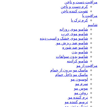
مراقبت دست و ناخن
کرم دست و ناخن
تقویت کننده ناخن
مراقبت پا
کرم ترک پا
شامپو
شامپو موی روزانه
شامپو موی چرب
شامپو موی خشک و اسیب دیده
شامپو ضد ریزش مو
شامپو ضد شوره
شامپو بدن
شامپو بدون سولفات
شامپو کراتینه
مراقبت از مو
ماسک مو بیرون از حمام
ماسک مو داخل حمام
لوسیون مو
سرم مو
موس مو
روغن مو
نرم کننده مو
ترمیم کننده مو
تونیک و تونر مو