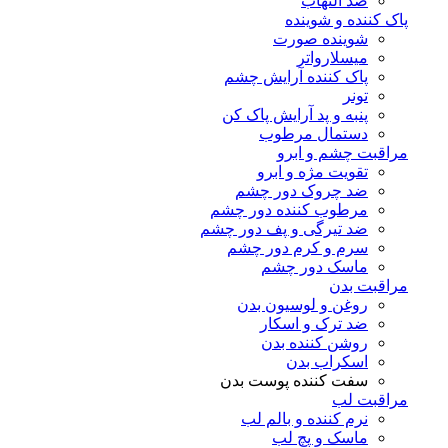
ضد التهاب
پاک کننده و شوینده
شوینده صورت
میسلارواتر
پاک کننده آرایش چشم
تونر
پنبه و پد آرایش پاک کن
دستمال مرطوب
مراقبت چشم و ابرو
تقویت مژه و ابرو
ضد چروک دور چشم
مرطوب کننده دور چشم
ضد تیرگی و پف دور چشم
سرم و کرم دور چشم
ماسک دور چشم
مراقبت بدن
روغن و لوسیون بدن
ضد ترک و اسکار
روشن کننده بدن
اسکراب بدن
سفت کننده پوست بدن
مراقبت لب
نرم کننده و بالم لب
ماسک و پچ لب