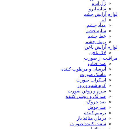
ژل ابرو
سایه ابرو
لوازم آرایش چشم
لنز
مداد چشم
سایه چشم
خط چشم
ریمل چشم
لوازم آرایش ناخن
لاک ناخن
مراقبت از صورت
ضد آفتاب
آبرسان و مرطوب کننده
ماسک صورت
اسکراب صورت
کرم شب و روز
سرم و روغن صورت
ضد لک و روشن کننده
ضد چروک
ضد جوش
ترمیم کننده
درمان منافذ باز
سفت کننده صورت