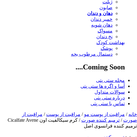
ژیلت
صابون
دهان و دندان
خمیر دندان
دهان شویه
مسواک
نخ دندان
بهداشت کودک
پوشک
دستمال مرطوب بچه
Coming Soon....
مجله ستی پتی
آسا و اگره ها ستی پتی
سوالات متداول
درباره ستی پتی
تماس با ستی پتی
خانه
/
مراقبت از پوست مو
/
مراقبت از پوست
/
مراقبت از
صورت
/
ترمیم کننده صورت
/ کرم سیکالفیت اون Cicalfate Avene
ترمیم کننده فرانسوی اصل