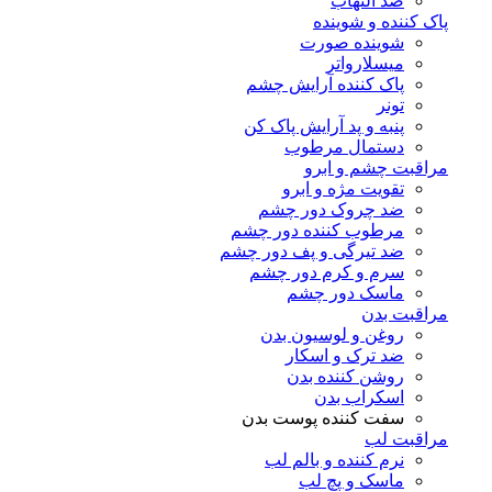
ضد التهاب
پاک کننده و شوینده
شوینده صورت
میسلارواتر
پاک کننده آرایش چشم
تونر
پنبه و پد آرایش پاک کن
دستمال مرطوب
مراقبت چشم و ابرو
تقویت مژه و ابرو
ضد چروک دور چشم
مرطوب کننده دور چشم
ضد تیرگی و پف دور چشم
سرم و کرم دور چشم
ماسک دور چشم
مراقبت بدن
روغن و لوسیون بدن
ضد ترک و اسکار
روشن کننده بدن
اسکراب بدن
سفت کننده پوست بدن
مراقبت لب
نرم کننده و بالم لب
ماسک و پچ لب