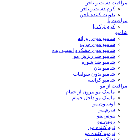
مراقبت دست و ناخن
کرم دست و ناخن
تقویت کننده ناخن
مراقبت پا
کرم ترک پا
شامپو
شامپو موی روزانه
شامپو موی چرب
شامپو موی خشک و اسیب دیده
شامپو ضد ریزش مو
شامپو ضد شوره
شامپو بدن
شامپو بدون سولفات
شامپو کراتینه
مراقبت از مو
ماسک مو بیرون از حمام
ماسک مو داخل حمام
لوسیون مو
سرم مو
موس مو
روغن مو
نرم کننده مو
ترمیم کننده مو
تونیک و تونر مو