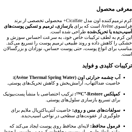
معرفی محصول
کرم ترمیم‌کننده اون مدل Cicalfate+ محصولی تخصصی از برند
فرانسوی Avène است که برای
بازسازی، ترمیم و تسکین پوست‌های
آسیب‌دیده یا تحریک‌شده
طراحی شده است.
این کرم به لطف ترکیبات خاص خود، به سرعت احساس سوزش و
خشکی را کاهش داده و روند طبیعی ترمیم پوست را تسریع می‌کند.
مناسب برای انواع پوست، حتی پوست حساس، نوزادان و بزرگسالان
است.
ترکیبات کلیدی و فواید
آب چشمه حرارتی اون (Avène Thermal Spring Water):
خاصیت ضدالتهاب، آرامش‌بخش و کاهش تحریک‌های پوستی.
کمپلکس C⁺-Restore™:
ترکیب اختصاصی با منشأ پست‌بیوتیک
برای تسریع بازسازی سلول‌های پوستی.
سولفات‌های مس و روی:
خاصیت آنتی‌باکتریال ملایم برای
جلوگیری از عفونت‌های سطحی در نواحی آسیب‌دیده.
فرمول محافظ:
لایه‌ای محافظ روی پوست ایجاد می‌کند که
مانند بانداژ طبیعی از پوست محافظت کرده و رطوبت را حفظ