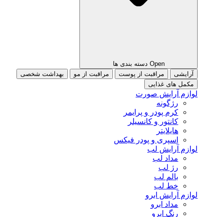
Open دسته بندی ها
آرایشی
مراقبت از پوست
مراقبت از مو
بهداشت شخصی
مکمل های غذایی
لوازم آرایش صورت
رژگونه
کرم پودر و پرایمر
کانتور و کانسیلر
هایلایتر
اسپری و پودر فیکس
لوازم آرایش لب
مداد لب
رژ لب
بالم لب
خط لب
لوازم آرایش ابرو
مداد ابرو
رنگ ابرو