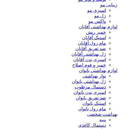
زیبایی مو
اسپری مو
ژل مو
واکس مو
لوازم بهداشتی آقایان
خمیر ریش
استیک آقایان
مام رول آقایان
ضد تعریق آقایان
ژل بهداشتی آقایان
اسپری بدن آقایان
خمیر و فوم اصلاح
لوازم بهداشتی بانوان
نوار بهداشتی
ژل بهداشتی بانوان
دستمال مرطوب
اسپری بدن بانوان
ضد تعریق بانوان
استیک بانوان
مام رول بانوان
بهداشت شخصی
پنبه
دستمال کاغذی