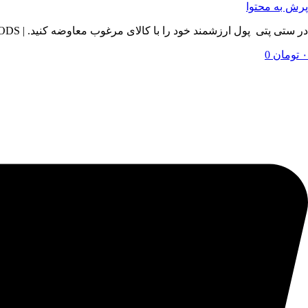
پرش به محتوا
در ستی پتی پول ارزشمند خود را با کالای مرغوب معاوضه کنید. | BY SETIPETI , EXCHANGE YOUR VALUABLE MONEY WITH QUALITY GOODS
۰
تومان
0