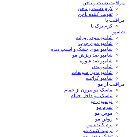
مراقبت دست و ناخن
کرم دست و ناخن
تقویت کننده ناخن
مراقبت پا
کرم ترک پا
شامپو
شامپو موی روزانه
شامپو موی چرب
شامپو موی خشک و اسیب دیده
شامپو ضد ریزش مو
شامپو ضد شوره
شامپو بدن
شامپو بدون سولفات
شامپو کراتینه
مراقبت از مو
ماسک مو بیرون از حمام
ماسک مو داخل حمام
لوسیون مو
سرم مو
موس مو
روغن مو
نرم کننده مو
ترمیم کننده مو
تونیک و تونر مو