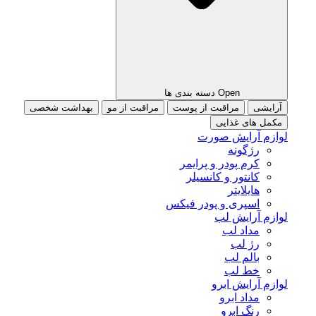
Open دسته بندی ها
آرایشی
مراقبت از پوست
مراقبت از مو
بهداشت شخصی
مکمل های غذایی
لوازم آرایش صورت
رژگونه
کرم پودر و پرایمر
کانتور و کانسیلر
هایلایتر
اسپری و پودر فیکس
لوازم آرایش لب
مداد لب
رژ لب
بالم لب
خط لب
لوازم آرایش ابرو
مداد ابرو
رنگ ابرو