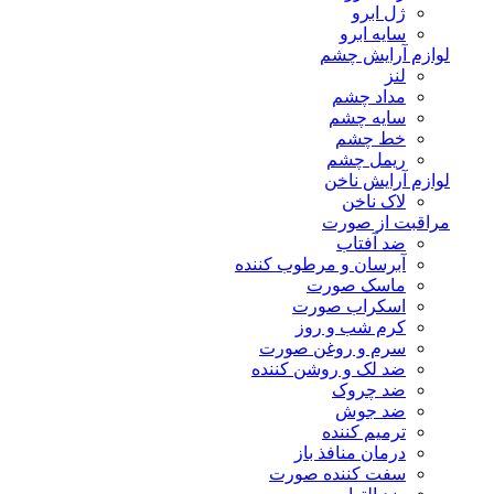
ژل ابرو
سایه ابرو
لوازم آرایش چشم
لنز
مداد چشم
سایه چشم
خط چشم
ریمل چشم
لوازم آرایش ناخن
لاک ناخن
مراقبت از صورت
ضد آفتاب
آبرسان و مرطوب کننده
ماسک صورت
اسکراب صورت
کرم شب و روز
سرم و روغن صورت
ضد لک و روشن کننده
ضد چروک
ضد جوش
ترمیم کننده
درمان منافذ باز
سفت کننده صورت