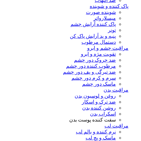
ضد التهاب
پاک کننده و شوینده
شوینده صورت
میسلارواتر
پاک کننده آرایش چشم
تونر
پنبه و پد آرایش پاک کن
دستمال مرطوب
مراقبت چشم و ابرو
تقویت مژه و ابرو
ضد چروک دور چشم
مرطوب کننده دور چشم
ضد تیرگی و پف دور چشم
سرم و کرم دور چشم
ماسک دور چشم
مراقبت بدن
روغن و لوسیون بدن
ضد ترک و اسکار
روشن کننده بدن
اسکراب بدن
سفت کننده پوست بدن
مراقبت لب
نرم کننده و بالم لب
ماسک و پچ لب