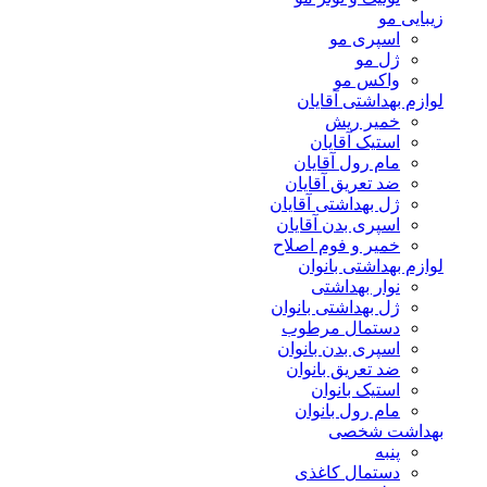
زیبایی مو
اسپری مو
ژل مو
واکس مو
لوازم بهداشتی آقایان
خمیر ریش
استیک آقایان
مام رول آقایان
ضد تعریق آقایان
ژل بهداشتی آقایان
اسپری بدن آقایان
خمیر و فوم اصلاح
لوازم بهداشتی بانوان
نوار بهداشتی
ژل بهداشتی بانوان
دستمال مرطوب
اسپری بدن بانوان
ضد تعریق بانوان
استیک بانوان
مام رول بانوان
بهداشت شخصی
پنبه
دستمال کاغذی