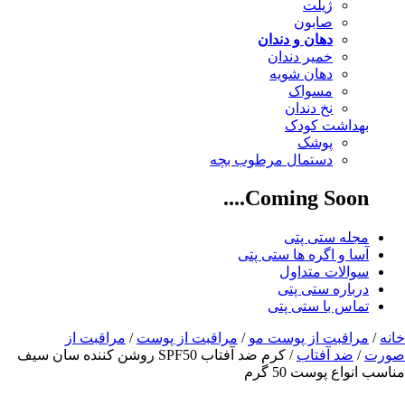
ژیلت
صابون
دهان و دندان
خمیر دندان
دهان شویه
مسواک
نخ دندان
بهداشت کودک
پوشک
دستمال مرطوب بچه
Coming Soon....
مجله ستی پتی
آسا و اگره ها ستی پتی
سوالات متداول
درباره ستی پتی
تماس با ستی پتی
خانه
/
مراقبت از پوست مو
/
مراقبت از پوست
/
مراقبت از
صورت
/
ضد آفتاب
/ کرم ضد آفتاب SPF50 روشن کننده سان سیف
مناسب انواع پوست 50 گرم