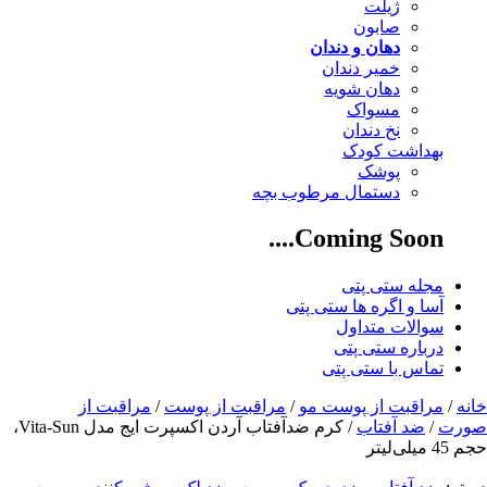
ژیلت
صابون
دهان و دندان
خمیر دندان
دهان شویه
مسواک
نخ دندان
بهداشت کودک
پوشک
دستمال مرطوب بچه
Coming Soon....
مجله ستی پتی
آسا و اگره ها ستی پتی
سوالات متداول
درباره ستی پتی
تماس با ستی پتی
خانه
/
مراقبت از پوست مو
/
مراقبت از پوست
/
مراقبت از
صورت
/
ضد آفتاب
/ کرم ضدآفتاب آردن اکسپرت ایج مدل Vita-Sun،
حجم 45 میلی‌لیتر