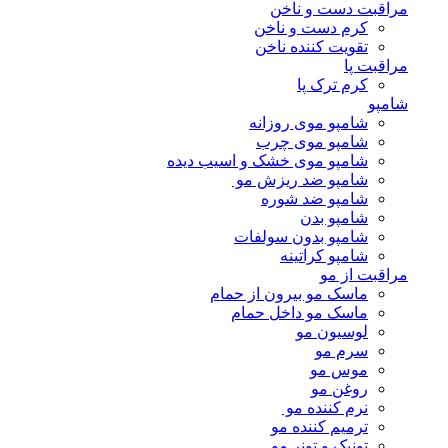
مراقبت دست و ناخن
کرم دست و ناخن
تقویت کننده ناخن
مراقبت پا
کرم ترک پا
شامپو
شامپو موی روزانه
شامپو موی چرب
شامپو موی خشک و اسیب دیده
شامپو ضد ریزش مو
شامپو ضد شوره
شامپو بدن
شامپو بدون سولفات
شامپو کراتینه
مراقبت از مو
ماسک مو بیرون از حمام
ماسک مو داخل حمام
لوسیون مو
سرم مو
موس مو
روغن مو
نرم کننده مو
ترمیم کننده مو
تونیک و تونر مو