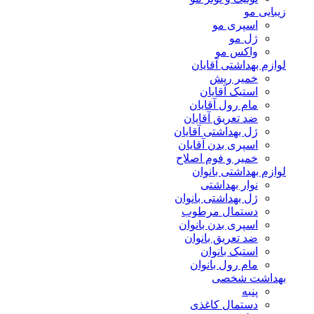
زیبایی مو
اسپری مو
ژل مو
واکس مو
لوازم بهداشتی آقایان
خمیر ریش
استیک آقایان
مام رول آقایان
ضد تعریق آقایان
ژل بهداشتی آقایان
اسپری بدن آقایان
خمیر و فوم اصلاح
لوازم بهداشتی بانوان
نوار بهداشتی
ژل بهداشتی بانوان
دستمال مرطوب
اسپری بدن بانوان
ضد تعریق بانوان
استیک بانوان
مام رول بانوان
بهداشت شخصی
پنبه
دستمال کاغذی