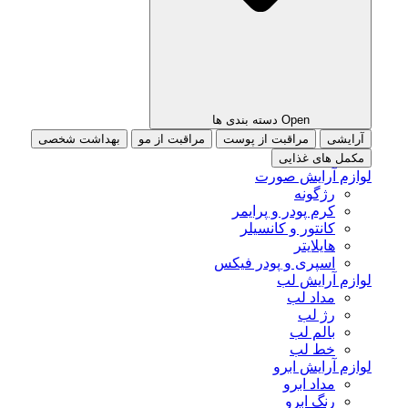
Open دسته بندی ها
آرایشی
مراقبت از پوست
مراقبت از مو
بهداشت شخصی
مکمل های غذایی
لوازم آرایش صورت
رژگونه
کرم پودر و پرایمر
کانتور و کانسیلر
هایلایتر
اسپری و پودر فیکس
لوازم آرایش لب
مداد لب
رژ لب
بالم لب
خط لب
لوازم آرایش ابرو
مداد ابرو
رنگ ابرو