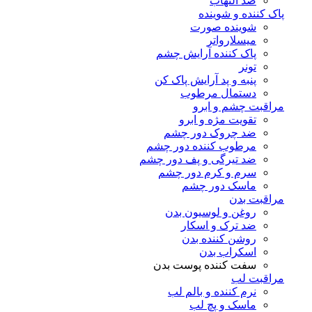
ضد التهاب
پاک کننده و شوینده
شوینده صورت
میسلارواتر
پاک کننده آرایش چشم
تونر
پنبه و پد آرایش پاک کن
دستمال مرطوب
مراقبت چشم و ابرو
تقویت مژه و ابرو
ضد چروک دور چشم
مرطوب کننده دور چشم
ضد تیرگی و پف دور چشم
سرم و کرم دور چشم
ماسک دور چشم
مراقبت بدن
روغن و لوسیون بدن
ضد ترک و اسکار
روشن کننده بدن
اسکراب بدن
سفت کننده پوست بدن
مراقبت لب
نرم کننده و بالم لب
ماسک و پچ لب