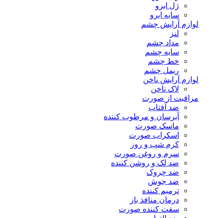
ژل ابرو
سایه ابرو
لوازم آرایش چشم
لنز
مداد چشم
سایه چشم
خط چشم
ریمل چشم
لوازم آرایش ناخن
لاک ناخن
مراقبت از صورت
ضد آفتاب
آبرسان و مرطوب کننده
ماسک صورت
اسکراب صورت
کرم شب و روز
سرم و روغن صورت
ضد لک و روشن کننده
ضد چروک
ضد جوش
ترمیم کننده
درمان منافذ باز
سفت کننده صورت