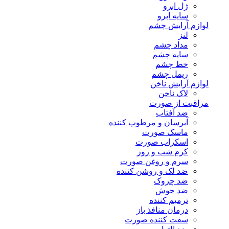
ژل ابرو
سایه ابرو
لوازم آرایش چشم
لنز
مداد چشم
سایه چشم
خط چشم
ریمل چشم
لوازم آرایش ناخن
لاک ناخن
مراقبت از صورت
ضد آفتاب
آبرسان و مرطوب کننده
ماسک صورت
اسکراب صورت
کرم شب و روز
سرم و روغن صورت
ضد لک و روشن کننده
ضد چروک
ضد جوش
ترمیم کننده
درمان منافذ باز
سفت کننده صورت