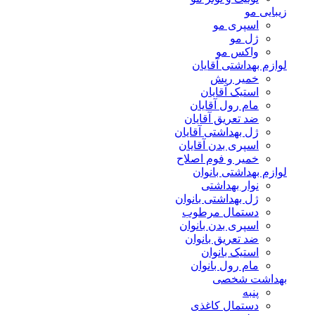
زیبایی مو
اسپری مو
ژل مو
واکس مو
لوازم بهداشتی آقایان
خمیر ریش
استیک آقایان
مام رول آقایان
ضد تعریق آقایان
ژل بهداشتی آقایان
اسپری بدن آقایان
خمیر و فوم اصلاح
لوازم بهداشتی بانوان
نوار بهداشتی
ژل بهداشتی بانوان
دستمال مرطوب
اسپری بدن بانوان
ضد تعریق بانوان
استیک بانوان
مام رول بانوان
بهداشت شخصی
پنبه
دستمال کاغذی