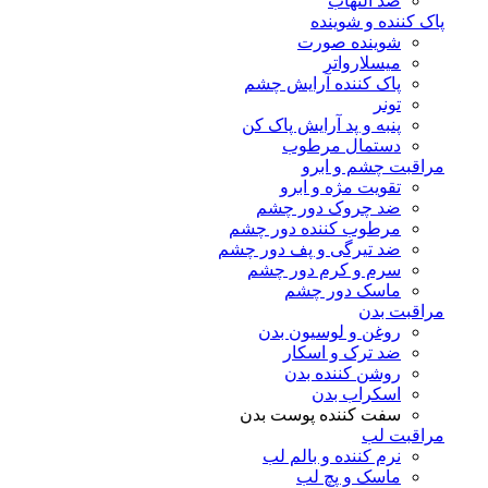
ضد التهاب
پاک کننده و شوینده
شوینده صورت
میسلارواتر
پاک کننده آرایش چشم
تونر
پنبه و پد آرایش پاک کن
دستمال مرطوب
مراقبت چشم و ابرو
تقویت مژه و ابرو
ضد چروک دور چشم
مرطوب کننده دور چشم
ضد تیرگی و پف دور چشم
سرم و کرم دور چشم
ماسک دور چشم
مراقبت بدن
روغن و لوسیون بدن
ضد ترک و اسکار
روشن کننده بدن
اسکراب بدن
سفت کننده پوست بدن
مراقبت لب
نرم کننده و بالم لب
ماسک و پچ لب