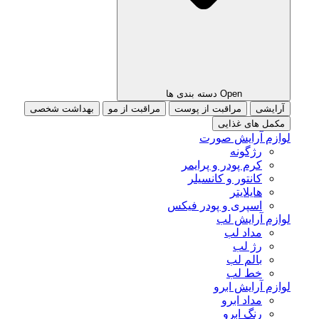
Open دسته بندی ها
آرایشی
مراقبت از پوست
مراقبت از مو
بهداشت شخصی
مکمل های غذایی
لوازم آرایش صورت
رژگونه
کرم پودر و پرایمر
کانتور و کانسیلر
هایلایتر
اسپری و پودر فیکس
لوازم آرایش لب
مداد لب
رژ لب
بالم لب
خط لب
لوازم آرایش ابرو
مداد ابرو
رنگ ابرو