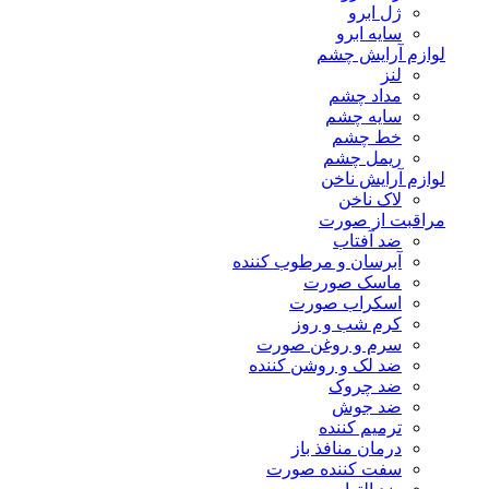
ژل ابرو
سایه ابرو
لوازم آرایش چشم
لنز
مداد چشم
سایه چشم
خط چشم
ریمل چشم
لوازم آرایش ناخن
لاک ناخن
مراقبت از صورت
ضد آفتاب
آبرسان و مرطوب کننده
ماسک صورت
اسکراب صورت
کرم شب و روز
سرم و روغن صورت
ضد لک و روشن کننده
ضد چروک
ضد جوش
ترمیم کننده
درمان منافذ باز
سفت کننده صورت