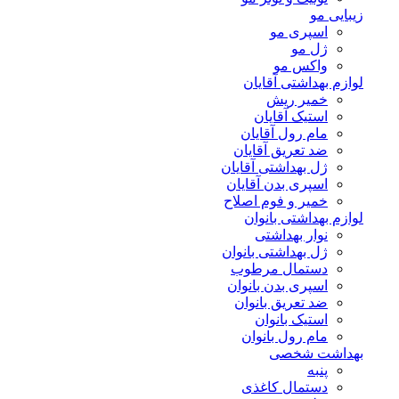
زیبایی مو
اسپری مو
ژل مو
واکس مو
لوازم بهداشتی آقایان
خمیر ریش
استیک آقایان
مام رول آقایان
ضد تعریق آقایان
ژل بهداشتی آقایان
اسپری بدن آقایان
خمیر و فوم اصلاح
لوازم بهداشتی بانوان
نوار بهداشتی
ژل بهداشتی بانوان
دستمال مرطوب
اسپری بدن بانوان
ضد تعریق بانوان
استیک بانوان
مام رول بانوان
بهداشت شخصی
پنبه
دستمال کاغذی