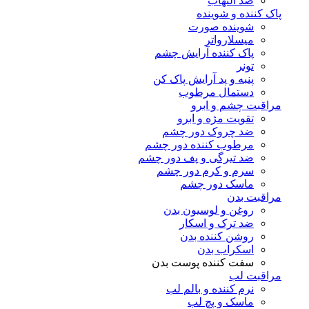
ضد التهاب
پاک کننده و شوینده
شوینده صورت
میسلارواتر
پاک کننده آرایش چشم
تونر
پنبه و پد آرایش پاک کن
دستمال مرطوب
مراقبت چشم و ابرو
تقویت مژه و ابرو
ضد چروک دور چشم
مرطوب کننده دور چشم
ضد تیرگی و پف دور چشم
سرم و کرم دور چشم
ماسک دور چشم
مراقبت بدن
روغن و لوسیون بدن
ضد ترک و اسکار
روشن کننده بدن
اسکراب بدن
سفت کننده پوست بدن
مراقبت لب
نرم کننده و بالم لب
ماسک و پچ لب