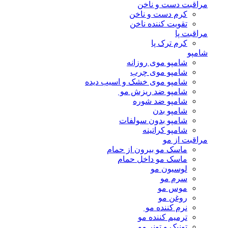
مراقبت دست و ناخن
کرم دست و ناخن
تقویت کننده ناخن
مراقبت پا
کرم ترک پا
شامپو
شامپو موی روزانه
شامپو موی چرب
شامپو موی خشک و اسیب دیده
شامپو ضد ریزش مو
شامپو ضد شوره
شامپو بدن
شامپو بدون سولفات
شامپو کراتینه
مراقبت از مو
ماسک مو بیرون از حمام
ماسک مو داخل حمام
لوسیون مو
سرم مو
موس مو
روغن مو
نرم کننده مو
ترمیم کننده مو
تونیک و تونر مو