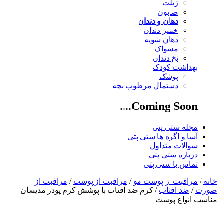
ژیلت
صابون
دهان و دندان
خمیر دندان
دهان شویه
مسواک
نخ دندان
بهداشت کودک
پوشک
دستمال مرطوب بچه
Coming Soon....
مجله ستی پتی
آسا و اگره ها ستی پتی
سوالات متداول
درباره ستی پتی
تماس با ستی پتی
خانه
/
مراقبت از پوست مو
/
مراقبت از پوست
/
مراقبت از
صورت
/
ضد آفتاب
/ کرم ضد آفتاب با پوشش کرم پودر مدیسان
مناسب انواع پوست