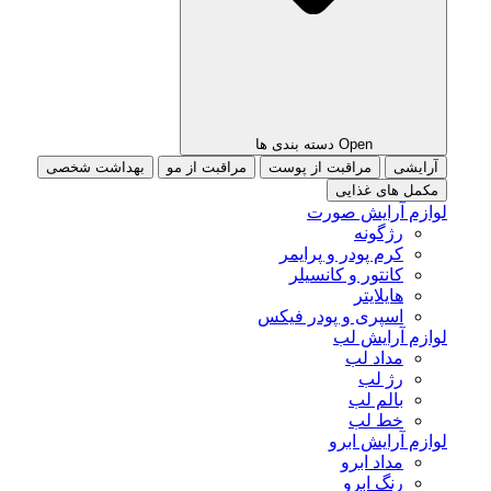
Open دسته بندی ها
آرایشی
مراقبت از پوست
مراقبت از مو
بهداشت شخصی
مکمل های غذایی
لوازم آرایش صورت
رژگونه
کرم پودر و پرایمر
کانتور و کانسیلر
هایلایتر
اسپری و پودر فیکس
لوازم آرایش لب
مداد لب
رژ لب
بالم لب
خط لب
لوازم آرایش ابرو
مداد ابرو
رنگ ابرو