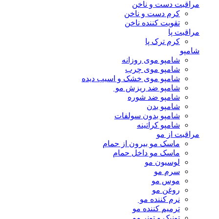
مراقبت دست و ناخن
کرم دست و ناخن
تقویت کننده ناخن
مراقبت پا
کرم ترک پا
شامپو
شامپو موی روزانه
شامپو موی چرب
شامپو موی خشک و اسیب دیده
شامپو ضد ریزش مو
شامپو ضد شوره
شامپو بدن
شامپو بدون سولفات
شامپو کراتینه
مراقبت از مو
ماسک مو بیرون از حمام
ماسک مو داخل حمام
لوسیون مو
سرم مو
موس مو
روغن مو
نرم کننده مو
ترمیم کننده مو
تونیک و تونر مو