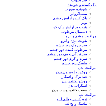
ضد التهاب
پاک کننده و شوینده
شوینده صورت
میسلارواتر
پاک کننده آرایش چشم
تونر
پنبه و پد آرایش پاک کن
دستمال مرطوب
مراقبت چشم و ابرو
تقویت مژه و ابرو
ضد چروک دور چشم
مرطوب کننده دور چشم
ضد تیرگی و پف دور چشم
سرم و کرم دور چشم
ماسک دور چشم
مراقبت بدن
روغن و لوسیون بدن
ضد ترک و اسکار
روشن کننده بدن
اسکراب بدن
سفت کننده پوست بدن
مراقبت لب
نرم کننده و بالم لب
ماسک و پچ لب