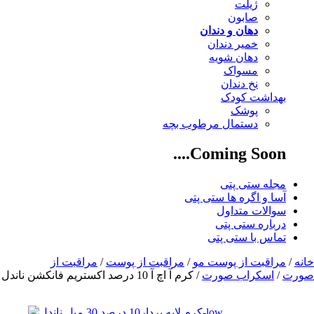
ژیلت
صابون
دهان و دندان
خمیر دندان
دهان شویه
مسواک
نخ دندان
بهداشت کودک
پوشک
دستمال مرطوب بچه
Coming Soon....
مجله ستی پتی
آسا و اگره ها ستی پتی
سوالات متداول
درباره ستی پتی
تماس با ستی پتی
خانه
/
مراقبت از پوست مو
/
مراقبت از پوست
/
مراقبت از
صورت
/
اسکراب صورت
/ کرم آ اچ آ 10 درصد اکستریم فانکشن ناندل