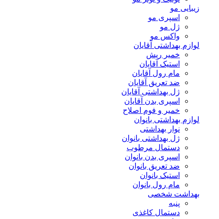
زیبایی مو
اسپری مو
ژل مو
واکس مو
لوازم بهداشتی آقایان
خمیر ریش
استیک آقایان
مام رول آقایان
ضد تعریق آقایان
ژل بهداشتی آقایان
اسپری بدن آقایان
خمیر و فوم اصلاح
لوازم بهداشتی بانوان
نوار بهداشتی
ژل بهداشتی بانوان
دستمال مرطوب
اسپری بدن بانوان
ضد تعریق بانوان
استیک بانوان
مام رول بانوان
بهداشت شخصی
پنبه
دستمال کاغذی