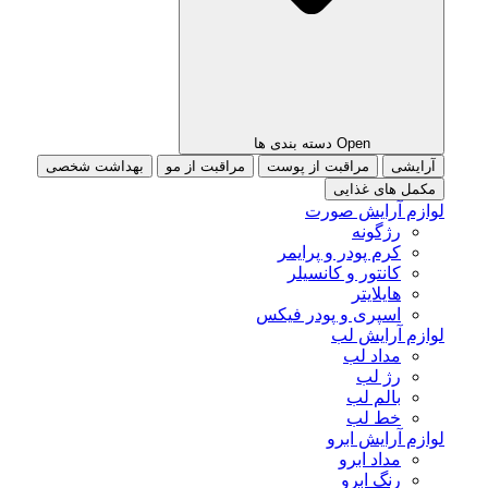
Open دسته بندی ها
آرایشی
مراقبت از پوست
مراقبت از مو
بهداشت شخصی
مکمل های غذایی
لوازم آرایش صورت
رژگونه
کرم پودر و پرایمر
کانتور و کانسیلر
هایلایتر
اسپری و پودر فیکس
لوازم آرایش لب
مداد لب
رژ لب
بالم لب
خط لب
لوازم آرایش ابرو
مداد ابرو
رنگ ابرو