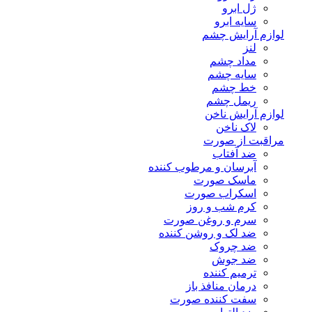
ژل ابرو
سایه ابرو
لوازم آرایش چشم
لنز
مداد چشم
سایه چشم
خط چشم
ریمل چشم
لوازم آرایش ناخن
لاک ناخن
مراقبت از صورت
ضد آفتاب
آبرسان و مرطوب کننده
ماسک صورت
اسکراب صورت
کرم شب و روز
سرم و روغن صورت
ضد لک و روشن کننده
ضد چروک
ضد جوش
ترمیم کننده
درمان منافذ باز
سفت کننده صورت