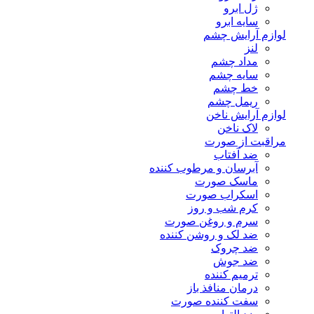
ژل ابرو
سایه ابرو
لوازم آرایش چشم
لنز
مداد چشم
سایه چشم
خط چشم
ریمل چشم
لوازم آرایش ناخن
لاک ناخن
مراقبت از صورت
ضد آفتاب
آبرسان و مرطوب کننده
ماسک صورت
اسکراب صورت
کرم شب و روز
سرم و روغن صورت
ضد لک و روشن کننده
ضد چروک
ضد جوش
ترمیم کننده
درمان منافذ باز
سفت کننده صورت