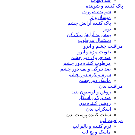
ضد التهاب
پاک کننده و شوینده
شوینده صورت
میسلارواتر
پاک کننده آرایش چشم
تونر
پنبه و پد آرایش پاک کن
دستمال مرطوب
مراقبت چشم و ابرو
تقویت مژه و ابرو
ضد چروک دور چشم
مرطوب کننده دور چشم
ضد تیرگی و پف دور چشم
سرم و کرم دور چشم
ماسک دور چشم
مراقبت بدن
روغن و لوسیون بدن
ضد ترک و اسکار
روشن کننده بدن
اسکراب بدن
سفت کننده پوست بدن
مراقبت لب
نرم کننده و بالم لب
ماسک و پچ لب