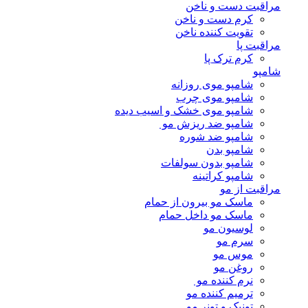
مراقبت دست و ناخن
کرم دست و ناخن
تقویت کننده ناخن
مراقبت پا
کرم ترک پا
شامپو
شامپو موی روزانه
شامپو موی چرب
شامپو موی خشک و اسیب دیده
شامپو ضد ریزش مو
شامپو ضد شوره
شامپو بدن
شامپو بدون سولفات
شامپو کراتینه
مراقبت از مو
ماسک مو بیرون از حمام
ماسک مو داخل حمام
لوسیون مو
سرم مو
موس مو
روغن مو
نرم کننده مو
ترمیم کننده مو
تونیک و تونر مو