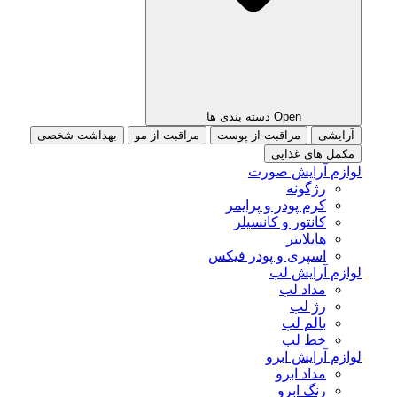
Open دسته بندی ها
آرایشی
مراقبت از پوست
مراقبت از مو
بهداشت شخصی
مکمل های غذایی
لوازم آرایش صورت
رژگونه
کرم پودر و پرایمر
کانتور و کانسیلر
هایلایتر
اسپری و پودر فیکس
لوازم آرایش لب
مداد لب
رژ لب
بالم لب
خط لب
لوازم آرایش ابرو
مداد ابرو
رنگ ابرو