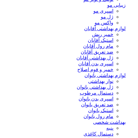
زیبایی مو
اسپری مو
ژل مو
واکس مو
لوازم بهداشتی آقایان
خمیر ریش
استیک آقایان
مام رول آقایان
ضد تعریق آقایان
ژل بهداشتی آقایان
اسپری بدن آقایان
خمیر و فوم اصلاح
لوازم بهداشتی بانوان
نوار بهداشتی
ژل بهداشتی بانوان
دستمال مرطوب
اسپری بدن بانوان
ضد تعریق بانوان
استیک بانوان
مام رول بانوان
بهداشت شخصی
پنبه
دستمال کاغذی